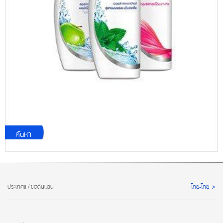
ค้นหา
ประเทศแ / ขตดินแดน
ไทย-ไทย