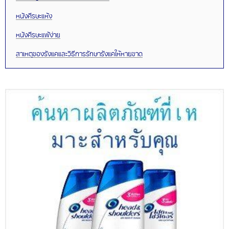
หนังศีรษะแห้ง
หนังศีรษะแพ้ง่าย
สาเหตุของรังแคและวิธีการรักษารังแคให้หายขาด