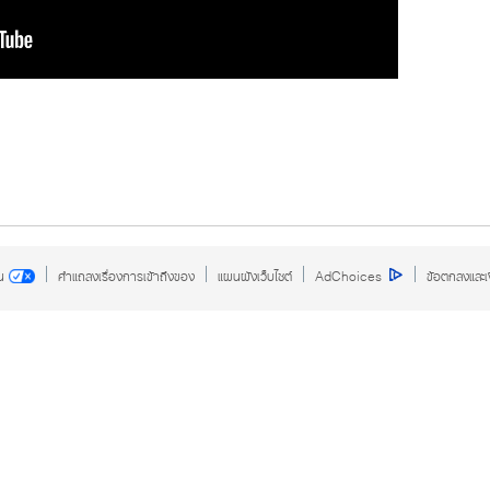
ณ
คำแถลงเรื่องการเข้าถึงของ
แผนผังเว็บไซต์
AdChoices
ข้อตกลงและเง