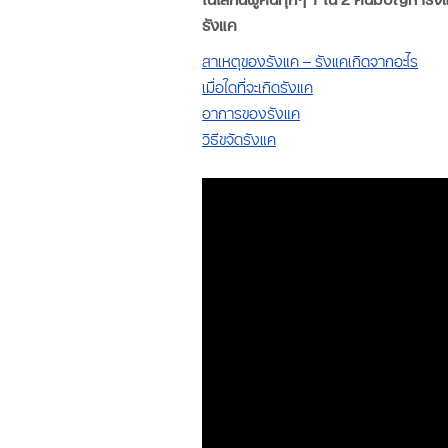
รังแค
สาเหตุของรังแค – รังแคเกิดจากอะไร
เมื่อใดที่จะเกิดรังแค
อาการของรังแค
วิธีขจัดรังแค