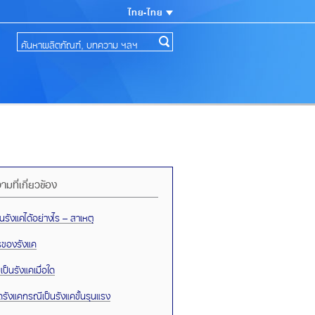
ไทย-ไทย
มที่เกี่ยวข้อง
นรังแคได้อย่างไร – สาเหตุ
รของรังแค
มเป็นรังแคเมื่อใด
ัดรังแคกรณีเป็นรังแคขั้นรุนแรง