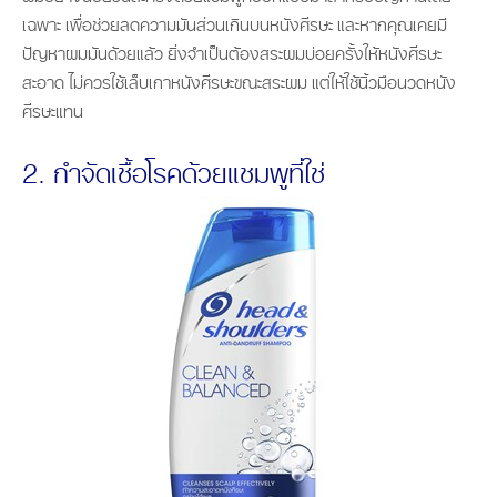
เฉพาะ เพื่อช่วยลดความมันส่วนเกินบนหนังศีรษะ และหากคุณเคยมี
ปัญหาผมมันด้วยแล้ว ยิ่งจำเป็นต้องสระผมบ่อยครั้งให้หนังศีรษะ
สะอาด ไม่ควรใช้เล็บเกาหนังศีรษะขณะสระผม แต่ให้ใช้นิ้วมือนวดหนัง
ศีรษะแทน
2. กำจัดเชื้อโรคด้วยแชมพูที่ใช่