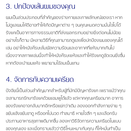
3. ปกป้องเส้นผมของคุณ
ผมเป็นส่วนประกอบที่สำคัญของร่างกายและภาพลักษณ์ของเรา หาก
ไม่ดูแลผมให้ดีอาจทำให้เกิดปัญหาต่าง ๆ จนคุณหมดความมั่นใจไปได้
รังแคเป็นอาการทางธรรมชาติที่ส่งผลกระทบอย่างยิ่งต่อคนไม่น้อย
อย่างไรก็ตาม มีหลายวิธีที่คุณสามารถดูแลเพื่อปกป้องผมของคุณได้
เช่น อย่าให้หนังศีรษะสัมผัสความร้อนและอากาศที่แห้งมากเกินไป
เนื่องจากสภาพเช่นนี้จะทำให้หนังศีรษะแห้งและทำให้รังแคดูชัดเจนยิ่งขึ้น
หากต้องเป่าผมแห้ง พยายามใช้ลมเย็นแทน
4. จัดการกับความเครียด
ปัจจัยนี้เป็นส่วนสำคัญมากสำหรับผู้ที่มักมีปัญหารังแค เพราะแม้ว่าคุณ
จะสามารถรักษารังแคด้วยแชมพูได้แล้ว แต่หากคุณเครียดมาก อาการ
ของรังแคอาจกลับมากอีกหรือแย่กว่าเดิม ลองออกกำลังกายง่าย ๆ
ขยับแข้งขยับขาดู หรืออกไปนวด ทำสมาธิ หายใจลึก ๆ และเลือกรับ
ประทานอาหารสุขภาพดีมากขึ้น ลองหาวิธีจัดการความเครียดในแบบ
ของคุณเอง และเมื่อทราบแล้วว่าวิธีไหนเหมาะกับคุณ ก็ให้หมั่นทำเป็น