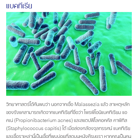
แบคทีเรีย
วิทยาศาสตร์ได้ค้นพบว่า นอกจากเชื้อ Malassezia แล้ว สาเหตุหลัก
ของรังแคสามารถเกิดจากแบคทีเรียที่ชื่อว่า โพรพิโอนิแบคทีเรียม แอ
คเน่ (Propionibacterium acnes) และสแตปฟิโลคอคคัส คาพิทิส
(Staphylococcus capitis) ได้ เมื่อส่องกล้องจุลทรรศน์ แบคทีเรีย
และเชื้อราเหล่านี้เป็นเชื้อที่พบบ่อยที่สุดบนหนังศีรษะเรา หากคุณเป็นคน