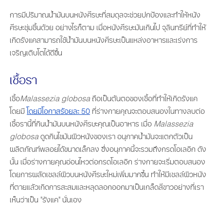
การมีปริมาณน้ำมันบนหนังศีรษะที่สมดุลจะช่วยปกป้องและทำให้หนัง
ศีรษะชุ่มชื้นด้วย อย่างไรก็ตาม เมื่อหนังศีรษะมันเกินไป จุลินทรีย์ที่ทำให้
เกิดรังแคสามารถใช้น้ำมันบนหนังศีรษะเป็นแหล่งอาหารและเร่งการ
เจริญเติบโตได้ดีขึ้น
เชื้อรา
เชื้อ
Malassezia globosa
ถือเป็นต้นตอของเชื้อที่ทำให้เกิดรังแค
โดยมี
โดยมีโอกาสร้อยละ 50
ที่ร่างกายคุณจะตอบสนองในทางลบต่อ
เชื้อรานี้ที่กินน้ำมันบนหนังศีรษะคุณเป็นอาหาร เมื่อ
Malassezia
globosa
ดูดกินไขมันผิวหนังของเรา อนุภาคน้ำมันจะแตกตัวเป็น
ผลิตภัณฑ์พลอยได้ขนาดเล็กลง ซึ่งอนุภาคนี้จะรวมถึงกรดโอเลอิก ดัง
นั้น เมื่อร่างกายคุณอ่อนไหวต่อกรดโอเลอิก ร่างกายจะเริ่มตอบสนอง
โดยการผลัดเซลล์ผิวบนหนังศีรษะใหม่เพิ่มมากขึ้น ทำให้มีเซลล์ผิวหนัง
ที่ตายแล้วเกิดการสะสมและหลุดลอกออกมาเป็นเกล็ดสีขาวอย่างที่เรา
เห็นว่าเป็น "รังแค" นั่นเอง