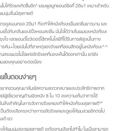
ม่ให้รังแคเกิดขึ้นอีก* แชมพูสมูทแอนด์ซิลกี้ 2อิน1 เหมาะสำหรับ
มนุ่มลื่นมีสุขภาพดี
รคูลเมนทอล 2อิน1 ที่จะทำให้หนังศีรษะเย็นสดชื่นยาวนาน และ
มย์ไปกับกลิ่นแอปเปิ้ลหอมสดชื่น มั่นใจได้ว่าเส้นผมและหนังศีรษะ
ใจ เฮดแอนด์โชว์เดอร์ใช้เทคโนโลยีที่ได้รับการพิสูจน์ในทาง
ารคัน+โดยเน้นไปที่สาเหตุของรังแคที่ซ่อนลึกอยู่ในหนังศีรษะ^^
ณสระผมจะไม่ใช่แค่ขจัดรังแคที่มองเห็นได้ออกเท่านั้น แต่ยัง
นผมของคุณอย่างต่อเนื่อง
วยขั้นตอนง่ายๆ
ลกอยากชวนคุณมาสัมผัสความสะดวกสบายและประสิทธิภาพจาก
์ผู้เชี่ยวชาญด้านผิวหนัง 8 ใน 10 ลงความเห็นว่าการใช้
ป็นสิ่งสำคัญในการจัดการรังแคและทำให้หนังศีรษะสุขภาพดี**
่จำเป็นต้องเลือกระหว่างการขจัดรังแคและดูแลให้ผมสวยอีกต่อไป
นเดี ยว
รุงให้ผมนุ่มสลวยสุขภาพดี จะต้องทนเลือกไปทำไม ในเมื่อสามารถ