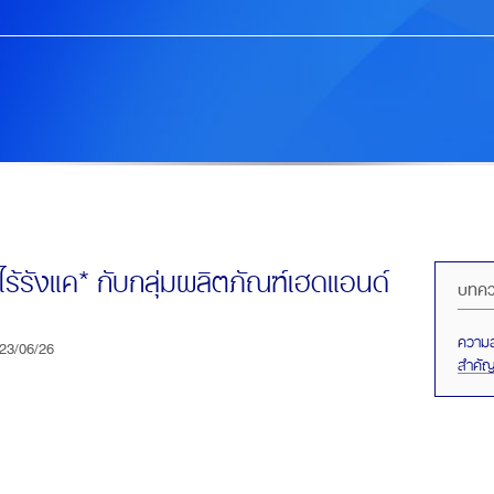
รังแค* กับกลุ่มผลิตภัณฑ์เฮดแอนด์
บทควา
ความส
23/06/26
สำคัญ