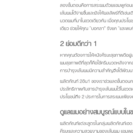
สองขั้นตอนคือการสระผมด้วยแชมพูก่อนแ
เส้นผมได้ง่ายขึ้นและยังให้ผลลัพธ์ที่ดีเช
นวดผมที่มาในขวดเดียวกัน เมื่อคุณประโ
เดียว ช่วยให้คุณ “บอกลา” รังแค “และพบ
2 ย่อมดีกว่า 1
หากคุณต้องการให้หนังศีรษะสุขภาพดีอยู่เ
ผมสุขภาพดีที่สุดก็คือใช้ครีมนวดหลังจาก
การบำรุงเส้นผมมีความสำคัญจึงได้พัฒนาส
ผลิตภัณฑ์ 2อิน1 ของเราช่วยลดขั้นตอน
ประสิทธิภาพกับสารบำรุงเส้นผมไว้ในขวดเด
ประโยชน์ถึง 2 ประการในการสระผมเพียงคร
ดูแลผมอย่างสมบูรณ์แบบในข
ผลิตภัณฑ์แต่ละสูตรในกลุ่มผลิตภัณฑ์เฮด 
ศีรษะและความสวยงามของเส้นผม แชมพูขจั