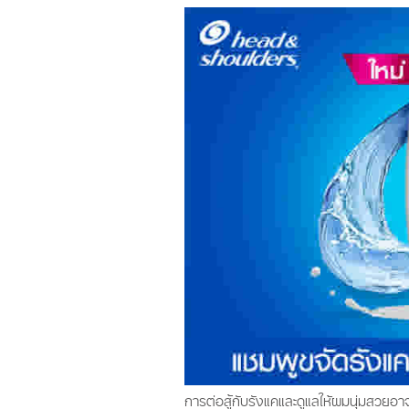
การต่อสู้กับรังแคและดูแลให้ผมนุ่มสวยอาจเ