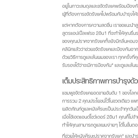
อยู่ในภาวะสมดุลและขจัดรังแคพร้อมป้องกันไ
ผู้ที่ต้องการขจัดรังแคไปพร้อมกับบำรุงให้ผ
แต่หากต้องการความสดชื่น เราขอแนะนำสูต
สูตรแอปเปิ้ลเฟรช 2อิน1 ที่จะทำให้คุณรื่นร
ของคุณปราศจากรังแคทั้งยังมีกลิ่นหอมจรุง
คลินิกแล้วว่าช่วยขจัดรังแคและป้องกันอาก
ด้วยวิธีการดูแลเส้นผมของเรา ทุกครั้งที่คุ
รับรองได้ว่าจะมีการป้องกัน* และดูแลเส้
เต็มประสิทธิภาพการบำรุงด้
แชมพูขจัดรังแคยอดขายอันดับ 1 ของโ
การรวม 2 คุณประโยชน์ไว้ในขวดเดียว แพทย
ผลิตภัณฑ์ดูแลหนังศีรษะเป็นประจำทุกวันเ
เมื่อใช้เฮดแอนด์โชว์เดอร์ 2อิน1 คุณก็ไม
ทำให้คุณสามารถดูแลผมง่ายๆ ได้ในขั้นตอ
ที่ช่วยให้หนังศีรษะปราศจากรังแค* และบำ