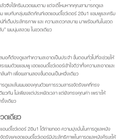
ล้วจึงใช้ครีมนวดผมตาม แต่จะดีไหมหากคุณสามารถดูแล
่นเดิม พบกับกลุ่มผลิตภัณฑ์เฮดแอนด์โชว์เดอร์ 2อิน1 แชมพูและครีม
ยชน์ที่เต็มประสิทธภาพ และ ความสะดวกสบาย มาพร้อมกันในขวด
กับ” ผมนุ่มสลวย ในขวดเดียว
สมอก็ต้องดูแลทำความสะอาดเป็นประจำ ขั้นตอนทั่วไปที่จะช่วยให้
สระผมด้วยแชมพู เฮดแอนด์โชว์เดอร์เข้าใจดีว่าทั้งความสะอาดและ
ินค้า เพื่อผสานสองขั้นตอนเป็นหนึ่งเดียว
การดูแลเส้นผมของคุณด้วยการรวมสารขจัดรังแคที่ทรง
ียวกัน ไม่เพียงแต่ประหยัดเวลา แต่ยังทรงคุณค่า เพราะให้
ั้งเดียว
วดเดียว
แอนด์โชว์เดอร์ 2อิน1 ได้ถ่ายทอด ความมุ่งมั่นในการดูแลหนัง
ดรังแคเฮดแอนด์โชว์เดอร์มีประสิทธิภาพในการดูแลหนังศีรษะให้